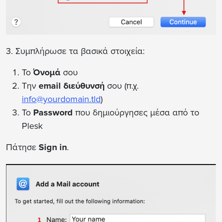
3. Συμπλήρωσε τα βασικά στοιχεία:
Το
Όνομά
σου
Την
email διεύθυνσή
σου (π.χ.
info@yourdomain.tld
)
Το
Password
που δημιούργησες μέσα από το
Plesk
Πάτησε
Sign in
.