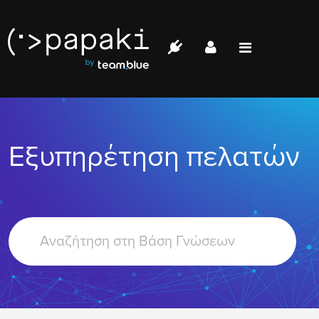
Papaki.com
Status
Επικοινωνία
Εξυπηρέτηση πελατών
Σύνδεση
Search
For