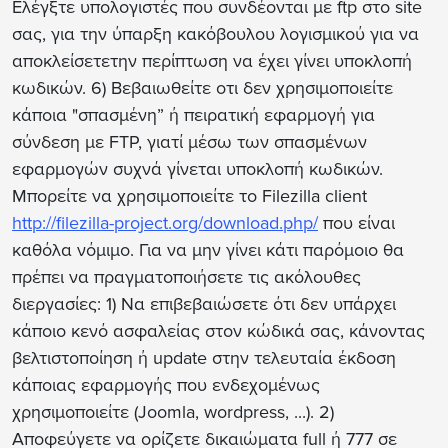
Ελέγξτε
υπολογιστές που συνδέονται με ftp στο site
σας
, για την ύπαρξη κακόβουλου λογισμικού για να
αποκλείσετετην περίπτωση να έχει γίνει υποκλοπή
κωδικών. 6) Βεβαιωθείτε οτι
δεν χρησιμοποιείτε
κάποια "σπασμένη” ή πειρατική εφαρμογή
για
σύνδεση με FTP
, γιατί μέσω των σπασμένων
εφαρμογών συχνά γίνεται υποκλοπή κωδικών.
Μπορείτε να χρησιμοποιείτε το Filezilla client
http://filezilla-project.org/download.php/
που είναι
καθόλα νόμιμο. Για να μην γίνει κάτι παρόμοιο θα
πρέπει να πραγματοποιήσετε τις ακόλουθες
διεργασίες: 1) Nα επιβεβαιώσετε ότι δεν υπάρχει
κάποιο κενό ασφαλείας στον κώδικά σας, κάνοντας
βελτιστοποίηση ή update στην τελευταία έκδοση
κάποιας εφαρμογής που ενδεχομένως
χρησιμοποιείτε (Joomla, wordpress, ...). 2)
Αποφεύγετε να ορίζετε δικαιώματα full ή 777 σε