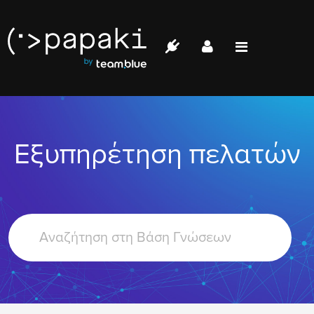
Papaki.com
Status
Επικοινωνία
Εξυπηρέτηση πελατών
Σύνδεση
Search
For