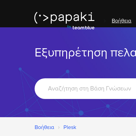
Βοήθεια
Εξυπηρέτηση πελ
Search
For
Βοήθεια
Plesk