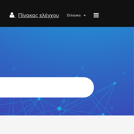
Πίνακας ελέγχου
Ελληνικα
Papaki.com
Status
Επικοινωνία
Σύνδεση