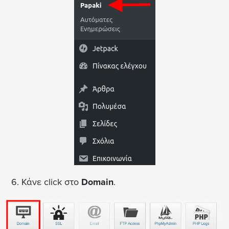
6. Κάνε click στο
Domain
.