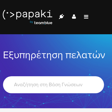
Papaki.com
Status
Επικοινωνία
Εξυπηρέτηση πελατών
Σύνδεση
Search
For