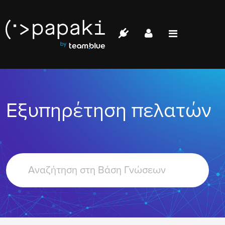
Papaki.com
Status
Επικοινωνία
Εξυπηρέτηση πελατών
Σύνδεση
Search
For