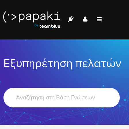
Papaki.com
Status
Επικοινωνία
Εξυπηρέτηση πελατών
Σύνδεση
Search
For