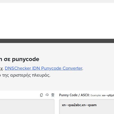
n σε punycode
.χ.
DNSChecker IDN Punycode Converter
.
 της αριστερής πλευράς.