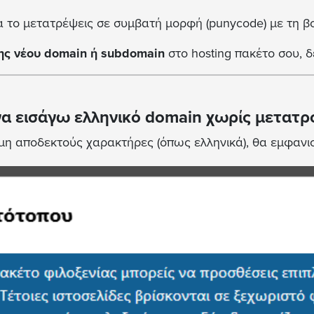
 να το μετατρέψεις σε συμβατή μορφή (punycode) με τη 
ης νέου domain ή subdomain
στο hosting πακέτο σου, 
να εισάγω ελληνικό domain χωρίς μετατρ
 μη αποδεκτούς χαρακτήρες (όπως ελληνικά), θα εμφανι