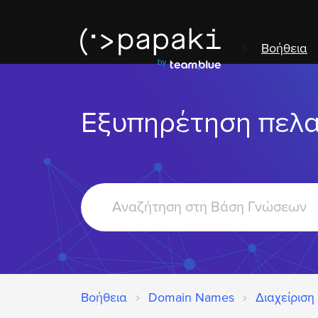
Βοήθεια
Εξυπηρέτηση πελ
Search
For
Βοήθεια
Domain Names
Διαχείριση