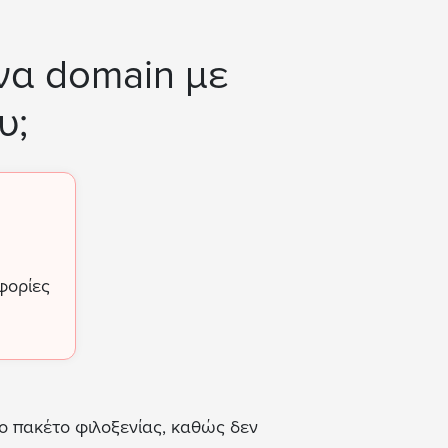
να domain με
υ;
φορίες
το πακέτο φιλοξενίας, καθώς δεν