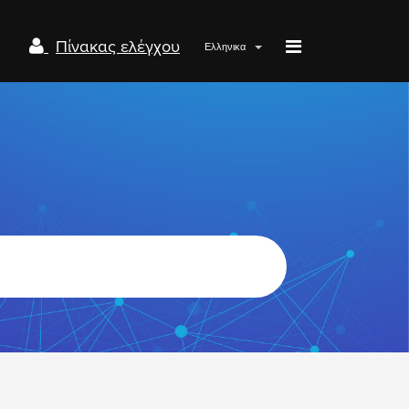
Πίνακας ελέγχου
Ελληνικα
Papaki.com
Status
Επικοινωνία
Σύνδεση