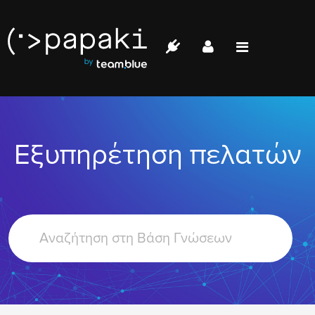
Papaki.com
Status
Επικοινωνία
Εξυπηρέτηση πελατών
Σύνδεση
Search
For