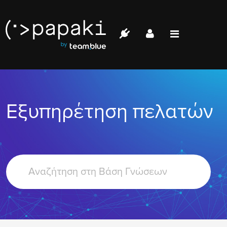
Papaki.com
Status
Επικοινωνία
Εξυπηρέτηση πελατών
Σύνδεση
Search
For